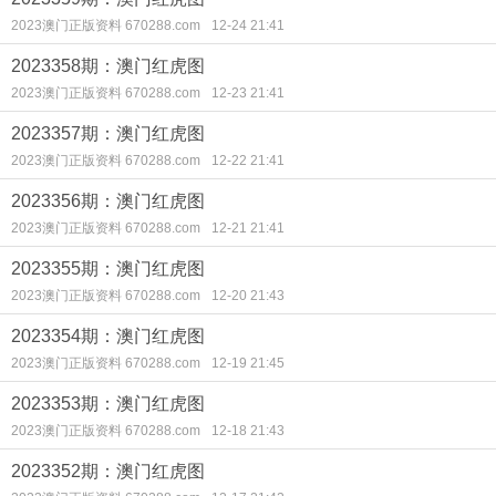
2023澳门正版资料 670288.com
12-24 21:41
2023358期：澳门红虎图
2023澳门正版资料 670288.com
12-23 21:41
2023357期：澳门红虎图
2023澳门正版资料 670288.com
12-22 21:41
2023356期：澳门红虎图
2023澳门正版资料 670288.com
12-21 21:41
2023355期：澳门红虎图
2023澳门正版资料 670288.com
12-20 21:43
2023354期：澳门红虎图
2023澳门正版资料 670288.com
12-19 21:45
2023353期：澳门红虎图
2023澳门正版资料 670288.com
12-18 21:43
2023352期：澳门红虎图